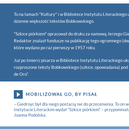
To na łamach "Kultury" i w Bibliotece Instytutu Literackiego 
dzienne większość tekstów Bobkowskiego.
"Szkice piórkiem" opracował do druku za namową Jerzego Gie
Redaktor znalazł fundusze na publikację tego ogromnego (dw
które wydano po raz pierwszy w 1957 roku.
Już po śmierci pisarza w Bibliotece Instytutu Literackiego uk
rozproszone teksty Bobkowskiego (szkice, opowiadania) pod
de Oro".
MOBILIZOWAŁ GO, BY PISAŁ
– Giedroyc był dla niego postacią nie do przecenienia. To on w
Instytucie Literackim wydał "Szkice piórkiem" – przypomniał
Joanna Podolska.