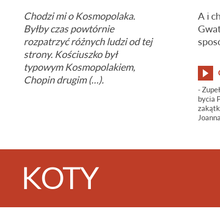
Chodzi mi o Kosmopolaka.
A i 
Byłby czas powtórnie
Gwat
rozpatrzyć różnych ludzi od tej
sposó
strony. Kościuszko był
typowym Kosmopolakiem,
Chopin drugim (…).
- Zupe
bycia P
zakątk
Joann
KOTY