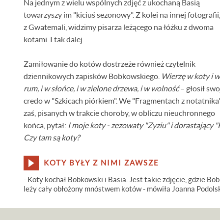
Na jednym z wielu wspólnych zdjęć z ukochaną Basią
towarzyszy im "kiciuś sezonowy". Z kolei na innej fotografii,
z Gwatemali, widzimy pisarza leżącego na łóżku z dwoma
kotami. I tak dalej.
Zamiłowanie do kotów dostrzeże również czytelnik
dziennikowych zapisków Bobkowskiego.
Wierzę w koty i w
rum, i w słońce, i w zielone drzewa, i w wolność
– głosił swo
credo w "Szkicach piórkiem". We "Fragmentach z notatnika
zaś, pisanych w trakcie choroby, w obliczu nieuchronnego
końca, pytał:
I moje koty - zezowaty "Zyziu" i dorastający "
Czy tam są koty?
KOTY BYŁY Z NIMI ZAWSZE
- Koty kochał Bobkowski i Basia. Jest takie zdjęcie, gdzie Bo
leży cały obłożony mnóstwem kotów - mówiła Joanna Podols