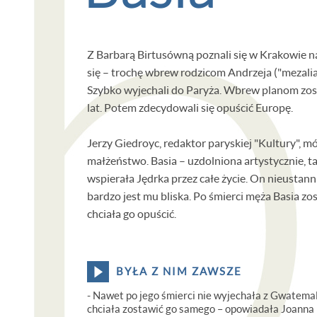
Z Barbarą Birtusówną poznali się w Krakowie na
się – trochę wbrew rodzicom Andrzeja ("mezalian
Szybko wyjechali do Paryża. Wbrew planom zost
lat. Potem zdecydowali się opuścić Europę.
Jerzy Giedroyc, redaktor paryskiej "Kultury", mó
Faks
małżeństwo. Basia – uzdolniona artystycznie, t
wspierała Jędrka przez całe życie. On nieustann
bardzo jest mu bliska. Po śmierci męża Basia zo
chciała go opuścić.
BYŁA Z NIM ZAWSZE
- Nawet po jego śmierci nie wyjechała z Gwatemal
chciała zostawić go samego – opowiadała Joanna 