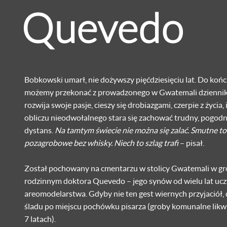
Quevedo
Bobkowski umarł, nie dożywszy pięćdziesięciu lat. Do końca
możemy przekonać z prowadzonego w Gwatemali dziennika
rozwija swoje pasje, cieszy się drobiazgami, czerpie z życia, i
obliczu nieodwołalnego stara się zachować trudny, pogod
dystans.
Na tamtym świecie nie można się zalać. Smutne to 
pozagrobowe bez whisky. Niech to szlag trafi
– pisał.
Został pochowany na cmentarzu w stolicy Gwatemali w gr
rodzinnym doktora Quevedo – jego synów od wielu lat ucz
areomodelarstwa. Gdyby nie ten gest wiernych przyjaciół, 
śladu po miejscu pochówku pisarza (groby komunalne lik
7 latach).