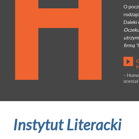
O pocz
rodzajo
Daleki 
Oczekuj
utrzymu
firmą "
– Humor
oceniał
Instytut Literacki