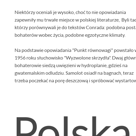
Niektórzy oceniali je wysoko, choć to nie opowiadania
zapewniły mu trwałe miejsce w polskiej literaturze, Byli tac
którzy porównywali je do tekstów Conrada: podobna pos
bohaterów wobec życia, podobne egzotyczne klimaty.
Na podstawie opowiadania "Punkt równowagi" powstało 
1956 roku słuchowisko "Wyzwolone skrzydła". Dwaj główn
bohaterowie siedzą uwięzieni w hydroplanie, gdzieś na
gwatemalskim odludziu. Samolot osiadł na bagnach, teraz
trzeba poczekać na porę deszczową i spróbować wystartow
Polska