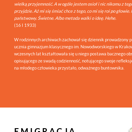
wielką przyjemność. A w ogóle jestem osioł i nic nikomu z teg
przyjdzie. Aż mi się śmiać chce z tego, co mi się roi po głowie.
państwowy. Świetne. Albo metoda walki o ideę. Hehe.
(16 I 1933)
W rodzinnych archiwach zachował się dziennik prowadzony p
ucznia gimnazjum klasycznego im. Nowodworskiego w Krako
wczesnych lat kształtowała się u niego postawa bacznego o
opisującego ze swadą codzienność, notującego swoje refleksje
na młodego człowieka przystało, odważnego buntownika.
EMIGRACJA