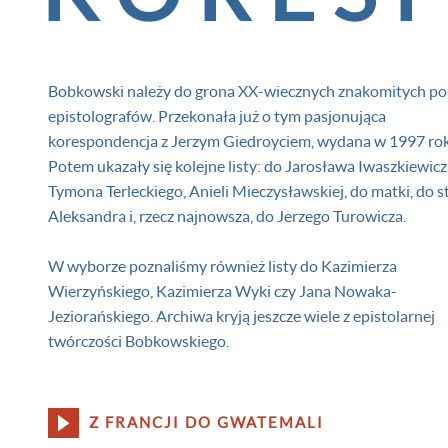
Bobkowski należy do grona XX-wiecznych znakomitych po
epistolografów. Przekonała już o tym pasjonująca
korespondencja z Jerzym Giedroyciem, wydana w 1997 ro
Potem ukazały się kolejne listy: do Jarosława Iwaszkiewicz
Tymona Terleckiego, Anieli Mieczysławskiej, do matki, do s
Aleksandra i, rzecz najnowsza, do Jerzego Turowicza.
W wyborze poznaliśmy również listy do Kazimierza
Wierzyńskiego, Kazimierza Wyki czy Jana Nowaka-
Jeziorańskiego. Archiwa kryją jeszcze wiele z epistolarnej
twórczości Bobkowskiego.
Andrzej Bobkowski, Maisons Laffitte, 1956 r. Album Henry
Z FRANCJI DO GWATEMALI