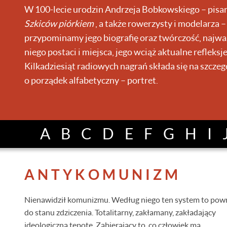
W 100-lecie urodzin Andrzeja Bobkowskiego – pisar
Szkiców piórkiem
, a także rowerzysty i modelarza 
przypominamy jego biografię oraz twórczość, najważ
niego postaci i miejsca, jego wciąż aktualne refleksje
Kilkadziesiąt radiowych nagrań składa się na szczeg
o porządek alfabetyczny – portret.
A
B
C
D
E
F
G
H
I
ANTYKOMUNIZM
Nienawidził komunizmu. Według niego ten system to pow
do stanu zdziczenia. Totalitarny, zakłamany, zakładający
ideologiczną tępotę. Zabierający to, co człowiek ma