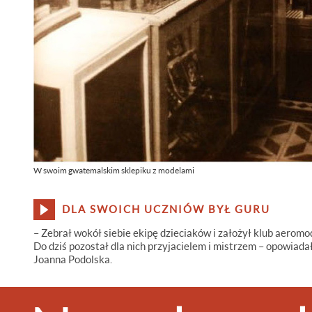
W swoim gwatemalskim sklepiku z modelami
DLA SWOICH UCZNIÓW BYŁ GURU
– Zebrał wokół siebie ekipę dzieciaków i założył klub aeromo
Do dziś pozostał dla nich przyjacielem i mistrzem – opowiada
Joanna Podolska.