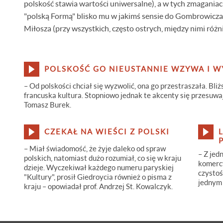
polskość stawia wartości uniwersalne), a w tych zmaganiac
"polską Formą" blisko mu w jakimś sensie do Gombrowicza
Miłosza (przy wszystkich, często ostrych, między nimi różn
POLSKOŚĆ GO NIEUSTANNIE WZYWA I 
– Od polskości chciał się wyzwolić, ona go przestraszała. Bli
francuska kultura. Stopniowo jednak te akcenty się przesuwa
Tomasz Burek.
CZEKAŁ NA WIEŚCI Z POLSKI
– Miał świadomość, że żyje daleko od spraw
– Z jed
polskich, natomiast dużo rozumiał, co się w kraju
komercy
dzieje. Wyczekiwał każdego numeru paryskiej
czystoś
"Kultury", prosił Giedroycia również o pisma z
jednym
kraju – opowiadał prof. Andrzej St. Kowalczyk.