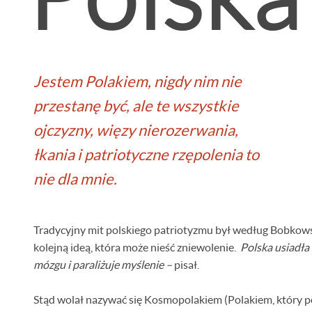
Jestem Polakiem, nigdy nim nie
przestanę być, ale te wszystkie
ojczyzny, więzy nierozerwania,
łkania i patriotyczne rzępolenia to
nie dla mnie.
Tradycyjny mit polskiego patriotyzmu był według Bobkow
Andrzej i NN, ul. Marszałkowska w Warszawie, lata 30.
kolejną ideą, która może nieść zniewolenie.
Polska usiadła
mózgu i paraliżuje myślenie –
pisał.
Stąd wolał nazywać się Kosmopolakiem (Polakiem, który 