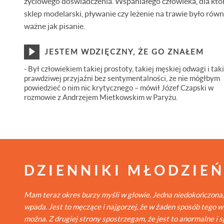
życiowego doświadczenia. Wspaniałego człowieka, dla któ
sklep modelarski, pływanie czy leżenie na trawie było równ
ważne jak pisanie.
JESTEM WDZIĘCZNY, ŻE GO ZNAŁEM
- Był człowiekiem takiej prostoty, takiej męskiej odwagi i taki
prawdziwej przyjaźni bez sentymentalności, że nie mógłbym
powiedzieć o nim nic krytycznego – mówił Józef Czapski w
rozmowie z Andrzejem Mietkowskim w Paryżu.
DZIENNIKI MŁODZIE
Mam teraz okres burzy myśli w głowie. Jedna niedokończona,
wpada. Jest to męczące i najgorzej, że w żaden sposób tego 
można. Z drugiej strony spostrzegam, że jest to anormalne i 