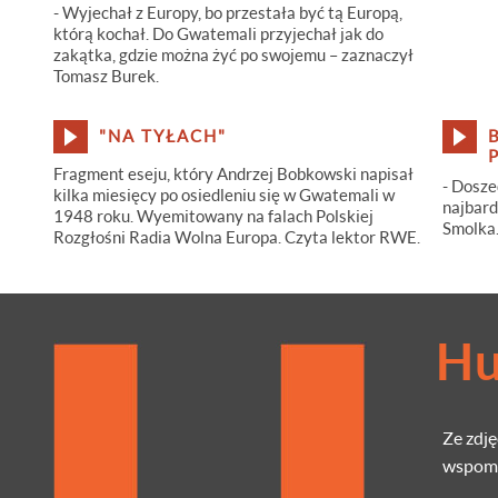
- Wyjechał z Europy, bo przestała być tą Europą,
którą kochał. Do Gwatemali przyjechał jak do
zakątka, gdzie można żyć po swojemu – zaznaczył
Tomasz Burek.
"NA TYŁACH"
Fragment eseju, który Andrzej Bobkowski napisał
- Dosze
kilka miesięcy po osiedleniu się w Gwatemali w
najbard
1948 roku. Wyemitowany na falach Polskiej
Smolka
Rozgłośni Radia Wolna Europa. Czyta lektor RWE.
H
Ze zdję
wspomin